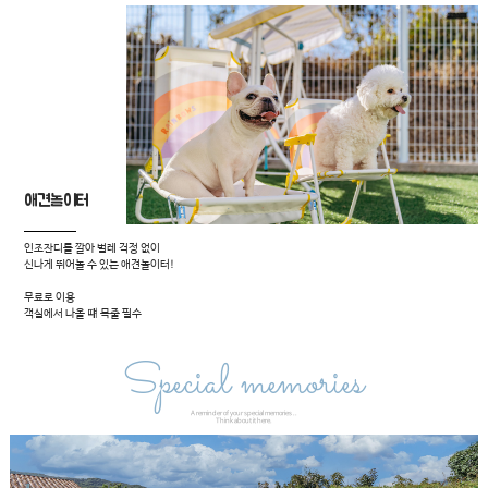
애견놀이터
인조잔디를 깔아 벌레 걱정 없이
신나게 뛰어놀 수 있는 애견놀이터!
무료로 이용
객실에서 나올 떄 목줄 필수
Special memories
A reminder of your special memories ..
Think about it here.