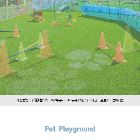
|
|
|
|
|
|
개별풀빌라
애견놀이터
애견용품
야외공용수영장
바베큐
포토존
놀이시설
Pet Playground