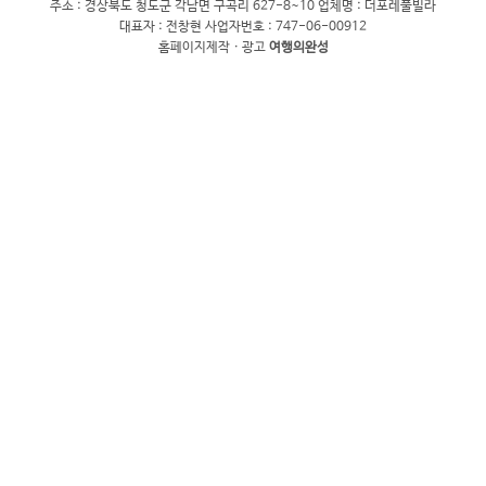
주소 : 경상북도 청도군 각남면 구곡리 627-8~10
업체명 : 더포레풀빌라
대표자 : 전창현
사업자번호 : 747-06-00912
홈페이지제작 · 광고
여행의완성